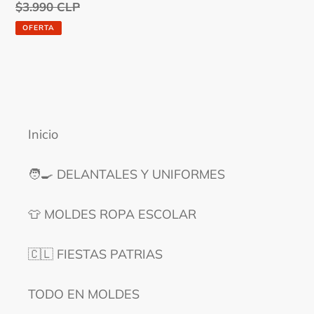
de
Precio
$3.990 CLP
venta
habitual
OFERTA
Inicio
🧑‍🍳 DELANTALES Y UNIFORMES
👕 MOLDES ROPA ESCOLAR
🇨🇱 FIESTAS PATRIAS
TODO EN MOLDES