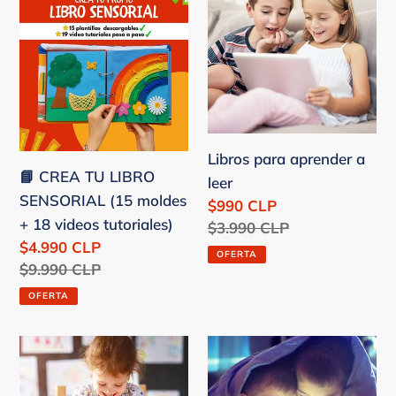
CREA
para
ó
TU
aprender
n
LIBRO
a
SENSORIAL
leer
:
(15
moldes
Libros para aprender a
+
📘 CREA TU LIBRO
leer
18
SENSORIAL (15 moldes
Precio
$990 CLP
videos
+ 18 videos tutoriales)
de
Precio
$3.990 CLP
tutoriales)
Precio
$4.990 CLP
venta
habitual
OFERTA
de
Precio
$9.990 CLP
venta
habitual
OFERTA
Libros
Cuentos
para
infantiles
Colorear
para