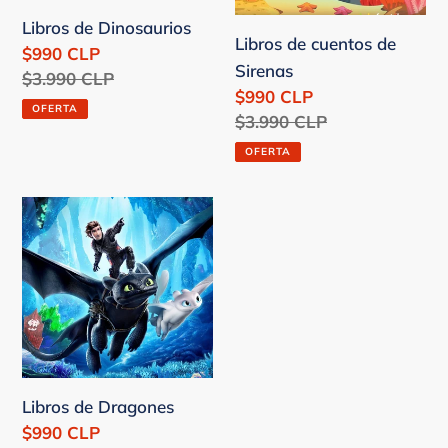
Libros de Dinosaurios
Libros de cuentos de
Precio
$990 CLP
Sirenas
de
Precio
$3.990 CLP
Precio
$990 CLP
venta
habitual
OFERTA
de
Precio
$3.990 CLP
venta
habitual
OFERTA
Libros
de
Dragones
Libros de Dragones
Precio
$990 CLP