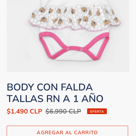
BODY CON FALDA
TALLAS RN A 1 AÑO
Precio
$1.490 CLP
Precio
$6.990 CLP
OFERTA
de
habitual
venta
AGREGAR AL CARRITO