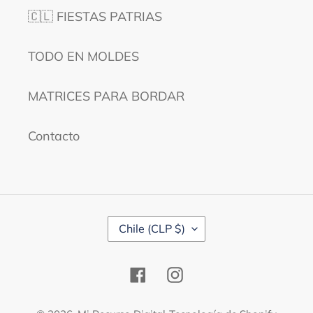
🇨🇱 FIESTAS PATRIAS
TODO EN MOLDES
MATRICES PARA BORDAR
Contacto
P
Chile (CLP $)
A
Í
S
Facebook
Instagram
/
R
E