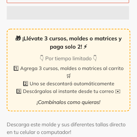
🎁
¡Llévate 3 cursos, moldes o matrices y
paga solo 2!
⚡
👇 Por tiempo limitado 👇
1️⃣ Agrega 3 cursos, moldes o matrices al carrito
🛒
2️⃣ Uno se descontará automáticamente
3️⃣ Descárgalos al instante desde tu correo ✉️
¡Combínalos como quieras!
Agregando
el
Descarga este molde y sus diferentes tallas directo
producto
en tu celular o computador!