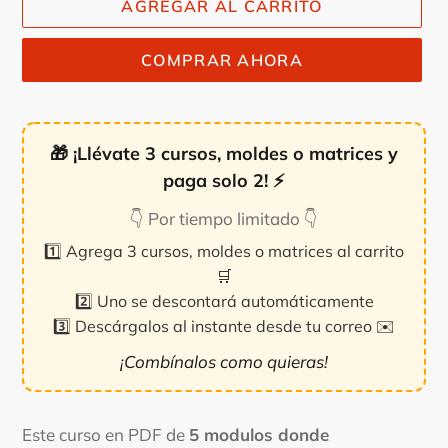
AGREGAR AL CARRITO
COMPRAR AHORA
🎁
¡Llévate 3 cursos, moldes o matrices y
paga solo 2!
⚡
👇 Por tiempo limitado 👇
1️⃣ Agrega 3 cursos, moldes o matrices al carrito
🛒
2️⃣ Uno se descontará automáticamente
3️⃣ Descárgalos al instante desde tu correo ✉️
¡Combínalos como quieras!
Agregando
el
Este curso en PDF de
5 modulos donde