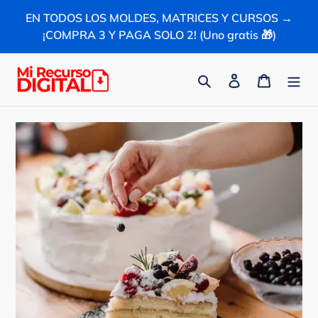
Ir
EN TODOS LOS MOLDES, MATRICES Y CURSOS →
directamente
¡COMPRA 3 Y PAGA SOLO 2! (Uno gratis 🎁)
al
contenido
Buscar
Ingresar
Carrito