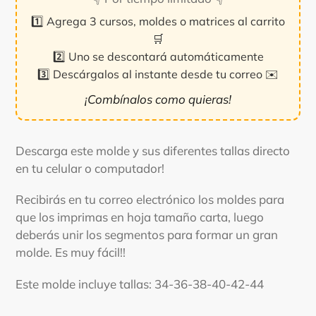
1️⃣ Agrega 3 cursos, moldes o matrices al carrito
🛒
2️⃣ Uno se descontará automáticamente
3️⃣ Descárgalos al instante desde tu correo ✉️
¡Combínalos como quieras!
Agregando
el
Descarga este molde y sus diferentes tallas directo
producto
en tu celular o computador!
a
tu
Recibirás en tu correo electrónico los moldes para
carrito
que los imprimas en hoja tamaño carta, luego
deberás unir los segmentos para formar un gran
molde. Es muy fácil!!
Este molde incluye tallas: 34-36-38-40-42-44