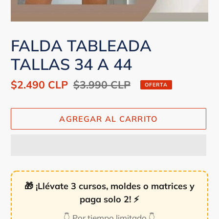
FALDA TABLEADA
TALLAS 34 A 44
Precio
$2.490 CLP
Precio
$3.990 CLP
OFERTA
de
habitual
venta
AGREGAR AL CARRITO
🎁
¡Llévate 3 cursos, moldes o matrices y
paga solo 2!
⚡
👇 Por tiempo limitado 👇