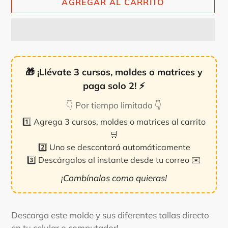
AGREGAR AL CARRITO
🎁
¡Llévate 3 cursos, moldes o matrices y
paga solo 2!
⚡
👇 Por tiempo limitado 👇
1️⃣ Agrega 3 cursos, moldes o matrices al carrito
🛒
2️⃣ Uno se descontará automáticamente
3️⃣ Descárgalos al instante desde tu correo ✉️
¡Combínalos como quieras!
Agregando
el
Descarga este molde y sus diferentes tallas directo
producto
en tu celular o computador!