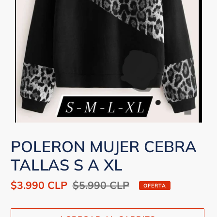
POLERON MUJER CEBRA
TALLAS S A XL
Precio
$3.990 CLP
Precio
$5.990 CLP
OFERTA
de
habitual
venta