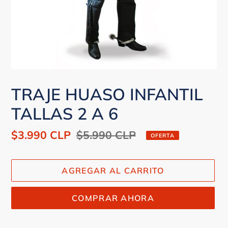
TRAJE HUASO INFANTIL
TALLAS 2 A 6
Precio
$3.990 CLP
Precio
$5.990 CLP
OFERTA
de
habitual
venta
AGREGAR AL CARRITO
COMPRAR AHORA