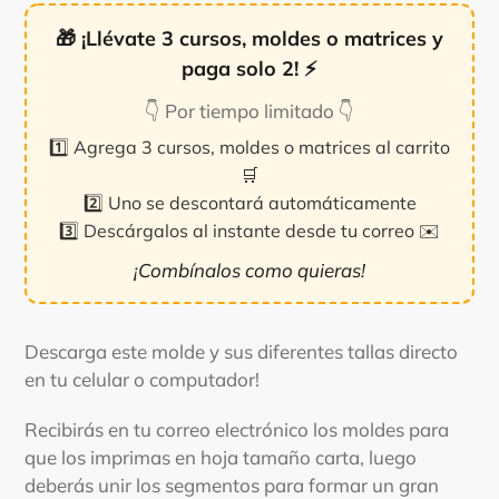
🎁
¡Llévate 3 cursos, moldes o matrices y
paga solo 2!
⚡
👇 Por tiempo limitado 👇
1️⃣ Agrega 3 cursos, moldes o matrices al carrito
🛒
2️⃣ Uno se descontará automáticamente
3️⃣ Descárgalos al instante desde tu correo ✉️
¡Combínalos como quieras!
Agregando
el
Descarga este molde y sus diferentes tallas directo
producto
en tu celular o computador!
a
tu
Recibirás en tu correo electrónico los moldes para
carrito
que los imprimas en hoja tamaño carta, luego
deberás unir los segmentos para formar un gran